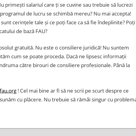
 primești salariul care ți se cuvine sau trebuie să lucrezi
, programul de lucru se schimbă mereu? Nu mai accepta!
t cerințele tale și ce poți face ca să fie îndeplinite? Poți
dicatului de bază FAU?
bsolut gratuită. Nu este o consiliere juridică! Nu suntem
cutăm cum se poate proceda. Dacă ne lipsesc informații
ruma către birouri de consiliere profesionale. Până la
fau.org
! Cel mai bine ar fi să ne scrii pe scurt despre ce
e sunăm cu plăcere. Nu trebuie să rămâi singur cu problem