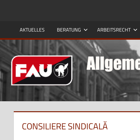
Zum
Inhalt
FAU
springen
AKTUELLES
BERATUNG
ARBEITSRECHT
FLENSBURG
CONSILIERE SINDICALĂ